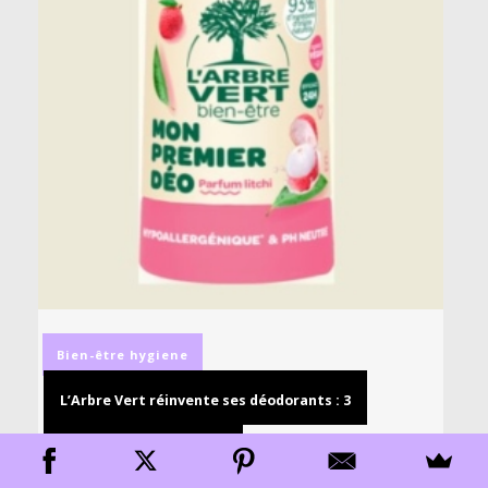
Bien-être
hygiene
L’Arbre Vert réinvente ses déodorants : 3
nouveautés à découvrir