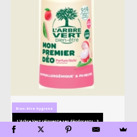
Bien-être
hygiene
L’Arbre Vert réinvente ses déodorants : 3
nouveautés à découvrir