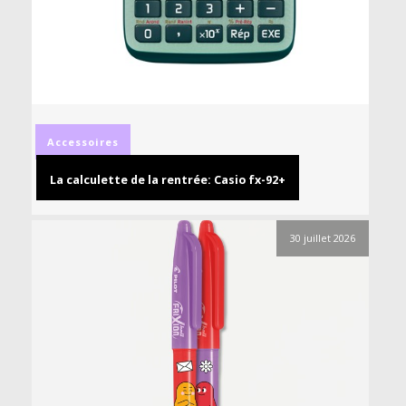
Accessoires
La calculette de la rentrée: Casio fx-92+
30 juillet 2026