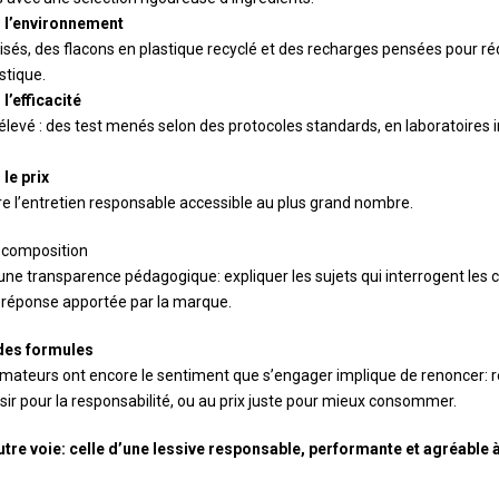
 l’environnement
isés, des flacons en plastique recyclé et des recharges pensées pour réd
stique.
’efficacité
élevé : des test menés selon des protocoles standards, en laboratoires 
le prix
e l’entretien responsable accessible au plus grand nombre.
a composition
 d’une transparence pédagogique: expliquer les sujets qui interrogent l
a réponse apportée par la marque.
 des formules
eurs ont encore le sentiment que s’engager implique de renoncer: ren
aisir pour la responsabilité, ou au prix juste pour mieux consommer.
tre voie: celle d’une lessive responsable, performante et agréable à 