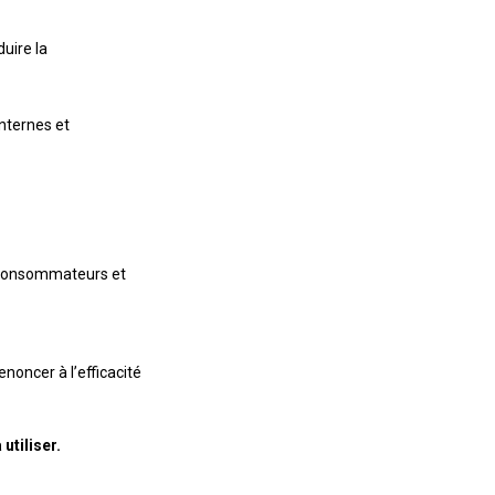
uire la
internes et
es consommateurs et
oncer à l’efficacité
utiliser.