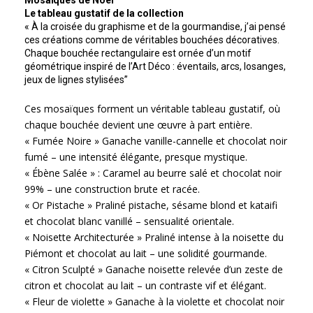
Mosaïques de Noël
Le tableau gustatif de la collection
« À la croisée du graphisme et de la gourmandise, j’ai pensé
ces créations comme de véritables bouchées décoratives.
Chaque bouchée rectangulaire est ornée d’un motif
géométrique inspiré de l’Art Déco : éventails, arcs, losanges,
jeux de lignes stylisées”
Ces mosaïques forment un véritable tableau gustatif, où
chaque bouchée devient une œuvre à part entière.
« Fumée Noire » Ganache vanille-cannelle et chocolat noir
fumé – une intensité élégante, presque mystique.
« Ébène Salée » : Caramel au beurre salé et chocolat noir
99% – une construction brute et racée.
« Or Pistache » Praliné pistache, sésame blond et kataifi
et chocolat blanc vanillé – sensualité orientale.
« Noisette Architecturée » Praliné intense à la noisette du
Piémont et chocolat au lait – une solidité gourmande.
« Citron Sculpté » Ganache noisette relevée d’un zeste de
citron et chocolat au lait – un contraste vif et élégant.
« Fleur de violette » Ganache à la violette et chocolat noir