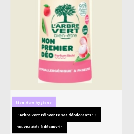
Bien-être
hygiene
L’Arbre Vert réinvente ses déodorants : 3
nouveautés à découvrir