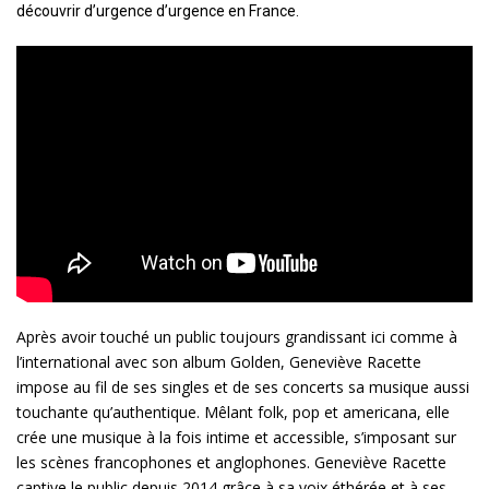
découvrir d’urgence d’urgence en France.
Après avoir touché un public toujours grandissant ici comme à
l’international avec son album Golden, Geneviève Racette
impose au fil de ses singles et de ses concerts sa musique aussi
touchante qu’authentique. Mêlant folk, pop et americana, elle
crée une musique à la fois intime et accessible, s’imposant sur
les scènes francophones et anglophones. Geneviève Racette
captive le public depuis 2014 grâce à sa voix éthérée et à ses