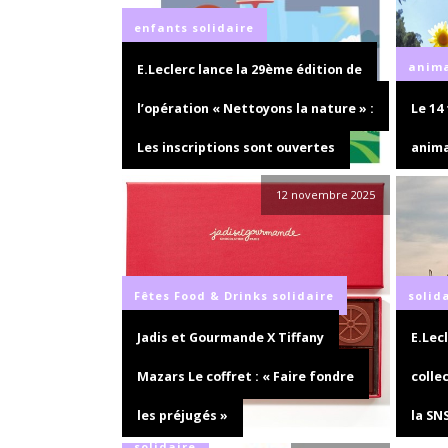
enfants
solidaire
anim
E.Leclerc lance la 29ème édition de
l’opération « Nettoyons la nature » :
Le 14
Les inscriptions sont ouvertes
anima
12 novembre 2025
Fêtes
Food & Drinks
solidaire
solid
Jadis et Gourmande X Tiffany
E.Lec
Mazars Le coffret : « Faire fondre
colle
les préjugés »
la SN
solidaire