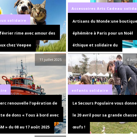
Accessoires
Arts
Cadeau
solida
aux
solidaire
Artisans du Monde:une boutiqu
 février rime avec amour des
éphémère à Paris pour un Noël
ux chez Veepee
éthique et solidaire du
11 juillet 2025
6 avri
aire
enfants
solidaire
lerc renouvelle l’opération de
Le Secours Populaire vous donne
cte de dons « Tous à bord avec
le 20 avril pour sa grande chasse
SM » du 08 au 17 août 2025
œufs !