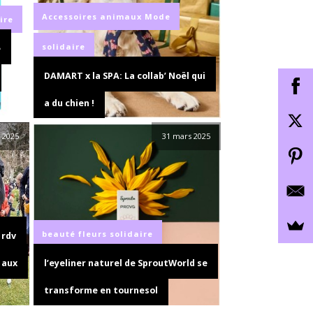
Accessoires
animaux
Mode
ire
solidaire
e
DAMART x la SPA: La collab’ Noël qui
a du chien !
l 2025
31 mars 2025
beauté
fleurs
solidaire
 rdv
 aux
l’eyeliner naturel de SproutWorld se
transforme en tournesol