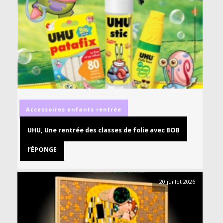
Accessoires
enfants
rentrée
UHU, Une rentrée des classes de folie avec BOB
l’ÉPONGE
20 juillet 2026