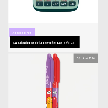
Accessoires
La calculette de la rentrée: Casio fx-92+
30 juillet 2026