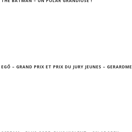
] THE BATMAN – UN POLAR GRANDIOSE !
] EGŌ – GRAND PRIX ET PRIX DU JURY JEUNES – GERARDME