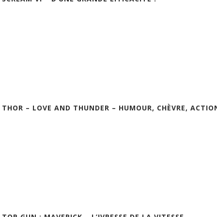
] THOR – LOVE AND THUNDER – HUMOUR, CHÈVRE, ACTION
 TOP GUN : MAVERICK – L’IVRESSE DE LA VITESSE