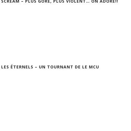
] SCREAM – PLUS GORE, PLUS VIOLENT… ON ADORE!!
] LES ÉTERNELS – UN TOURNANT DE LE MCU